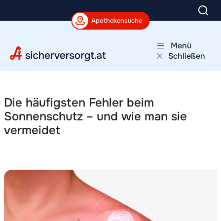
Apothekensuche
Menü
Schließen
Meine Gesundheitstests
ApoApp
Gesundheitsthemen
Die häufigsten Fehler beim
Sonnenschutz – und wie man sie
Aktionen und Termine
vermeidet